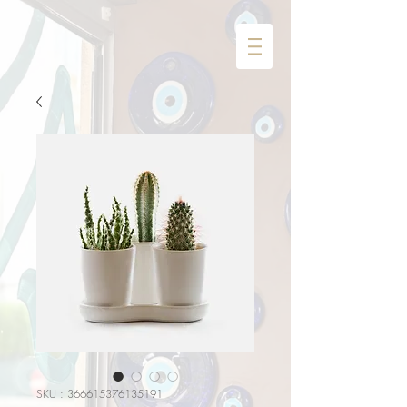
SKU : 366615376135191